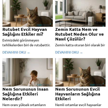
sorunların başında geliyor.
taşıyorsa? İşte tam bu noktada
Açıkçası yıllardır iç mimarlık
dikkatli olmak şart. Çünkü bir evi
yapan biri olarak, duvarlardaki bu
sadece duvarlarına,
can sıkıcı görüntülerle...
manzarasına...
Rutubet Evcil Hayvan
Zemin Katta Nem ve
Sağlığını Etkiler mi?
Rutubet Neden Olur ve
Nasıl Çözülür?
Evimizdeki görünmeyen
tehlikelerden biri de rutubettir.
Zemin katta oturan biri olarak bir
Duvarlardaki hafif bir nem izi,
sabah gözlerinizi açtığınızda
DEVAMINI OKU →
DEVAMINI OKU →
yalnızca estetik bir sorun değil,
duvarda kabaran boyalar, nemli
aynı zamanda evcil dostlarımız
bir koku ve rutubet izleriyle
için ciddi sağlık problemlerinin
karşılaştıysanız yalnız değilsiniz.
de habercisi olabilir. Peki,
Aslında bu sorun, birçok ev
gerçekten rutubet evcil hayvan
sahibinin ortak derdi. Özellikle
sağlığını etkiler mi?...
eski binalarda ya da iyi...
Nem Sorununun İnsan
Nem Sorununun Evcil
Sağlığına Etkileri
Hayvanların Sağlığına
Nelerdir?
Etkileri
Nem oranı yüksek ortamların
Nemli ortamlar evcil hayvanlar