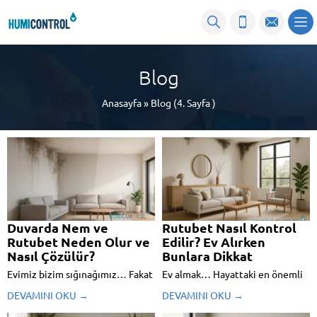
Blog
Anasayfa
»
Blog
(4. Sayfa )
Duvarda Nem ve
Rutubet Nasıl Kontrol
Rutubet Neden Olur ve
Edilir? Ev Alırken
Nasıl Çözülür?
Bunlara Dikkat
Evimiz bizim sığınağımız… Fakat
Ev almak… Hayattaki en önemli
bazı sorunlar var ki hem estetik
kararlardan biri, değil mi? Ama ya
DEVAMINI OKU →
DEVAMINI OKU →
huzuru hem de sağlığımızı tehdit
tüm hayalinizi süsleyen o ev, fark
edebiliyor. Nem ve rutubet bu
etmediğiniz bir rutubet sorunu