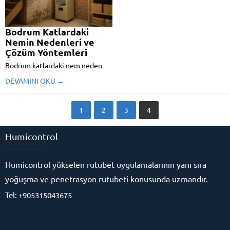
Bodrum Katlardaki
Nemin Nedenleri ve
Çözüm Yöntemleri
Bodrum katlardaki nem neden
oluşur? Kalıcı çözümler neler?
DEVAMINI OKU →
Elektro-osmosis teknolojisi ile
Mursec ECO farkını keşfedin!
1
2
3
4
Humicontrol
Humicontrol yükselen rutubet uygulamalarının yanı sıra
yoğuşma ve penetrasyon rutubeti konusunda uzmandır.
Tel: +905315043675