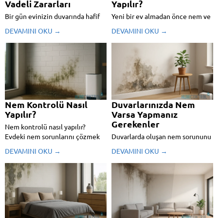
Vadeli Zararları
Yapılır?
Bir gün evinizin duvarında hafif
Yeni bir ev almadan önce nem ve
bir kabarma ya da boya dökülmesi
rutubet sorunu var mı yok mu
DEVAMINI OKU →
DEVAMINI OKU →
fark ettiyseniz, çok büyük
nasıl anlarsınız? En basit tüyoları
ihtimalle yükselen nemle
derledik.
tanışmışsınız demektir. Özellikle
eski binalarda sıkça karşılaşılan
bu sorun, yalnızca estetik değil,
aynı zamanda ciddi yapısal
problemlere...
Nem Kontrolü Nasıl
Duvarlarınızda Nem
Yapılır?
Varsa Yapmanız
Gerekenler
Nem kontrolü nasıl yapılır?
Evdeki nem sorunlarını çözmek
Duvarlarda oluşan nem sorununu
için etkili yöntemleri ve Mursec
nasıl fark eder, ilk müdahaleyi
DEVAMINI OKU →
DEVAMINI OKU →
ECO cihazının sunduğu kalıcı
nasıl yapar, kalıcı çözüme nasıl
çözümleri bu içerikte keşfedin!
ulaşırsınız? Tüm detaylar bu
rehberde!