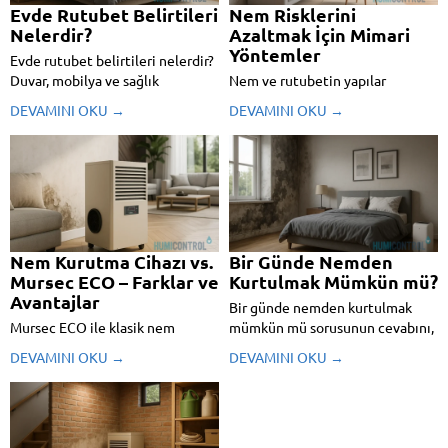
Evde Rutubet Belirtileri
Nem Risklerini
Nelerdir?
Azaltmak İçin Mimari
Yöntemler
Evde rutubet belirtileri nelerdir?
Duvar, mobilya ve sağlık
Nem ve rutubetin yapılar
üzerindeki etkilerle birlikte
üzerindeki etkisini azaltmak için
DEVAMINI OKU →
DEVAMINI OKU →
çözüm için etkili yöntemleri ve
mimari çözümler neler?
Mursec ECO cihazını keşfedin.
Profesyonel önerilerle evinizde
sağlıklı yaşam alanları oluşturun.
Nem Kurutma Cihazı vs.
Bir Günde Nemden
Mursec ECO – Farklar ve
Kurtulmak Mümkün mü?
Avantajlar
Bir günde nemden kurtulmak
Mursec ECO ile klasik nem
mümkün mü sorusunun cevabını,
kurutma cihazları arasındaki
iç mimar bakış açısıyla tüm
DEVAMINI OKU →
DEVAMINI OKU →
farkları keşfedin, kalıcı çözümler
yönleriyle bu yazıda bulacaksınız.
ve enerji verimliliği konusunda
doğru tercihi yapın.