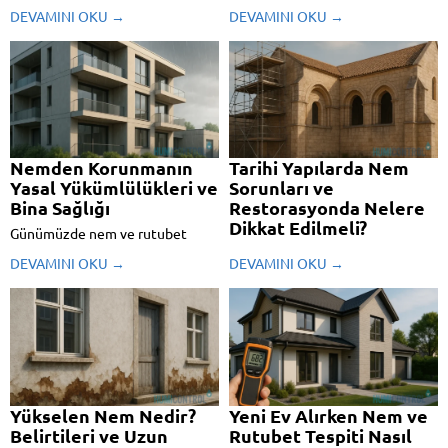
sağlığınıza etkileri neler? Küf,
için ciddi sağlık sorunlarına yol
DEVAMINI OKU →
DEVAMINI OKU →
alerji ve solunum hastalıklarıyla
açabilir. Sağlıklı bir yaşam alanı
bağlantısını ve Mursec ECO ile
için dikkat etmeniz gerekenleri
çözüm yollarını keşfedin.
keşfedin!
Nemden Korunmanın
Tarihi Yapılarda Nem
Yasal Yükümlülükleri ve
Sorunları ve
Bina Sağlığı
Restorasyonda Nelere
Dikkat Edilmeli?
Günümüzde nem ve rutubet
sadece konforu değil, aynı
Tarihi yapılardaki nem sorunlarını
DEVAMINI OKU →
DEVAMINI OKU →
zamanda yapıların bütünlüğünü
anlamak, doğru restorasyon
ve hukuki sorumlulukları da
stratejilerini belirlemek
etkileyen ciddi konular arasında
isteyenler için rehber.
yer alıyor. Özellikle inşaat
sektörü, yönetmeliklerin daha da
sıkılaştığı bu dönemde, nem
kontrolünü artık bir tercih...
Yükselen Nem Nedir?
Yeni Ev Alırken Nem ve
Belirtileri ve Uzun
Rutubet Tespiti Nasıl