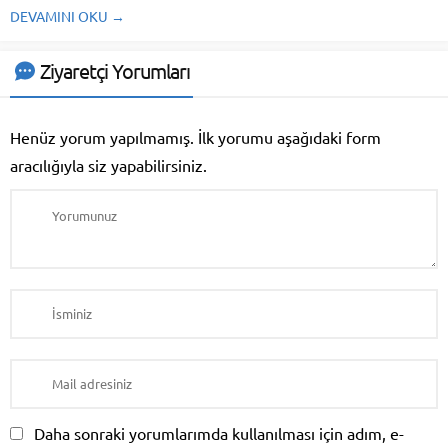
sorumluluğunda? Ev sahibi mi,
DEVAMINI OKU →
kiracı mı? Hukuki çerçeveyi,
yapısal ve kullanım kaynaklı
rutubet ayrımını ve kalıcı
Ziyaretçi Yorumları
çözümleri iç mimar gözüyle tüm
detaylarıyla ele aldık. Rutubet…
Açıkçası bir yapının sessiz ama
Henüz yorum yapılmamış. İlk yorumu aşağıdaki form
en...
aracılığıyla siz yapabilirsiniz.
Daha sonraki yorumlarımda kullanılması için adım, e-