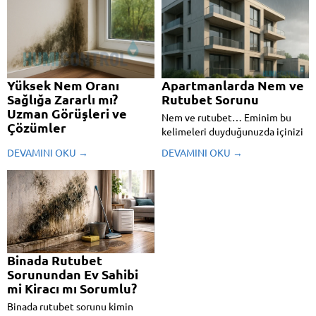
Yüksek Nem Oranı
Apartmanlarda Nem ve
Sağlığa Zararlı mı?
Rutubet Sorunu
Uzman Görüşleri ve
Nem ve rutubet… Eminim bu
Çözümler
kelimeleri duyduğunuzda içinizi
Evde ya da iş yerinde yüksek nem
hafifçe bir huzursuzluk
DEVAMINI OKU →
DEVAMINI OKU →
oranı sadece duvarlarda değil,
kaplıyordur. Özellikle apartman
sağlığımızda da derin izler
dairelerinde yaşayan pek çok
bırakabilir. Peki bu görünmez
kişinin kabusu haline gelen bu
tehlike vücudumuza nasıl zarar
sorun, yalnızca estetik bir
verir ve neleri değiştirir? Bir iç
problem değil; sağlığımızdan
mimar olarak yıllardır birçok
yaşam konforumuza kadar pek
evde, ofiste...
çok...
Binada Rutubet
Sorunundan Ev Sahibi
mi Kiracı mı Sorumlu?
Binada rutubet sorunu kimin