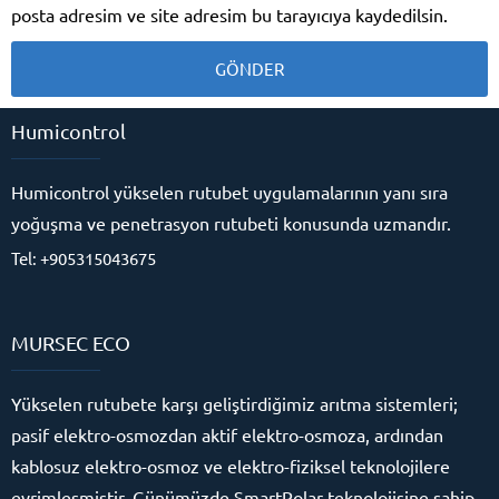
posta adresim ve site adresim bu tarayıcıya kaydedilsin.
Humicontrol
Humicontrol yükselen rutubet uygulamalarının yanı sıra
yoğuşma ve penetrasyon rutubeti konusunda uzmandır.
Tel: +905315043675
MURSEC ECO
Yükselen rutubete karşı geliştirdiğimiz arıtma sistemleri;
RutubetSavar
pasif elektro-osmozdan aktif elektro-osmoza, ardından
kablosuz elektro-osmoz ve elektro-fiziksel teknolojilere
evrimleşmiştir. Günümüzde SmartPolar teknolojisine sahip