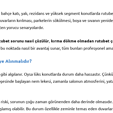
a, bahçe katı, yalı, rezidans ve yüksek segment konutlarda rutub
varların kırılması, parkelerin sökülmesi, boya ve sıvanın yeniden
ten yorucu senaryolardır.
tubet sorunu nasıl çözülür
,
kırma dökme olmadan rutubet
 noktada nasıl bir avantaj sunar, tüm bunları profesyonel ama anl
e Alınmalıdır?
 gibi algılanır. Oysa lüks konutlarda durum daha hassastır. Çünk
köşesinde başlayan nem lekesi, zamanla salonun atmosferini, yata
 riski, sorunun çoğu zaman görünenden daha derinde olmasıdır.
lamış olabilir. Bu durum özellikle zeminle temas eden duvarlar