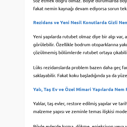
söz etmek doğru olmaz. Böyle durumlarda boya 
fakat nemin kaynağı devam ediyorsa sorun tek
Rezidans ve Yeni Nesil Konutlarda Gizli Ne
Yeni yapılarda rutubet olmaz diye bir algı var,
görülebilir. Özellikle bodrum otoparklarına yakı
çözülmemiş bölümlerde rutubet ortaya çıkabili
Lüks rezidanslarda problem bazen daha geç fark
saklayabilir. Fakat koku başladığında ya da yü
Yalı, Taş Ev ve Özel Mimari Yapılarda Nem 
Yalılar, taş evler, restore edilmiş yapılar ve ta
malzeme yapısı ve zeminle temas ilişkisi moder
Böyle evlerde kırma, dökme, enjeksiyon veya y