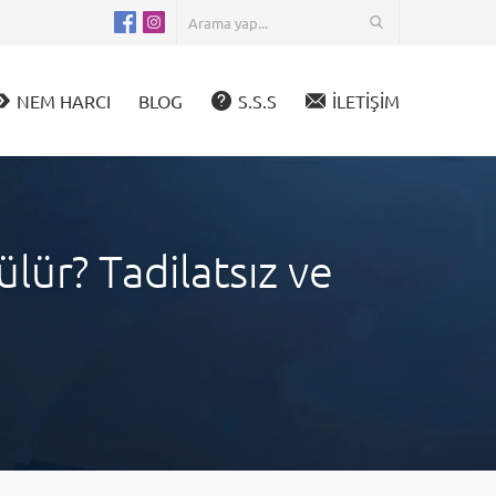
NEM HARCI
BLOG
S.S.S
İLETİŞİM
ür? Tadilatsız ve