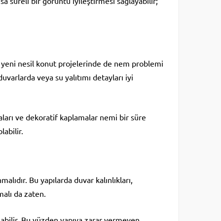
reli bir görüntü iyileştirmesi sağlayabilir;
ve yeni nesil konut projelerinde de nem problemi
uvarlarda veya su yalıtımı detayları iyi
ları ve dekoratif kaplamalar nemi bir süre
abilir.
malıdır. Bu yapılarda duvar kalınlıkları,
malı da zaten.
abilir. Bu yüzden yapıya zarar vermeyen,