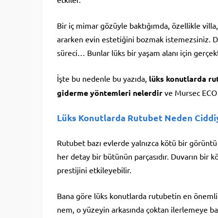
Bir iç mimar gözüyle baktığımda, özellikle vill
ararken evin estetiğini bozmak istemezsiniz. Du
süreci… Bunlar lüks bir yaşam alanı için gerçek
İşte bu nedenle bu yazıda,
lüks konutlarda ru
giderme yöntemleri nelerdir
ve Mursec ECO bu
Lüks Konutlarda Rutubet Neden Ciddiy
Rutubet bazı evlerde yalnızca kötü bir görüntü
her detay bir bütünün parçasıdır. Duvarın bir 
prestijini etkileyebilir.
Bana göre lüks konutlarda rutubetin en önemli
nem, o yüzeyin arkasında çoktan ilerlemeye baş