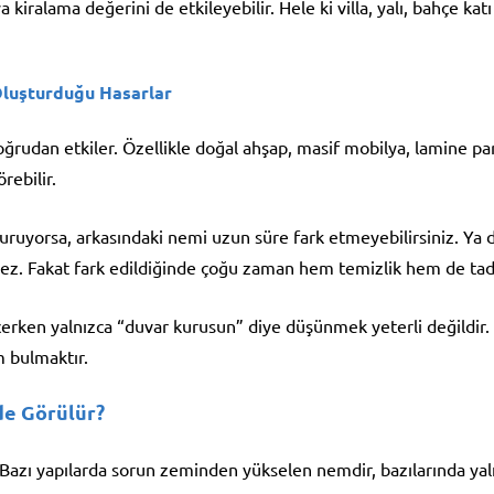
 kiralama değerini de etkileyebilir. Hele ki villa, yalı, bahçe kat
Oluşturduğu Hasarlar
rudan etkiler. Özellikle doğal ahşap, masif mobilya, lamine park
ebilir.
uruyorsa, arkasındaki nemi uzun süre fark etmeyebilirsiniz. Ya da
mez. Fakat fark edildiğinde çoğu zaman hem temizlik hem de tadi
rken yalnızca “duvar kurusun” diye düşünmek yeterli değildir.
m bulmaktır.
de Görülür?
azı yapılarda sorun zeminden yükselen nemdir, bazılarında yalıt