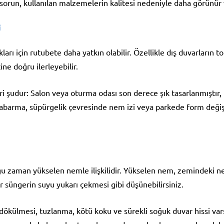
bu sorun, kullanılan malzemelerin kalitesi nedeniyle daha görünür 
i
ları için rutubete daha yatkın olabilir. Özellikle dış duvarların t
ne doğru ilerleyebilir.
 şudur: Salon veya oturma odası son derece şık tasarlanmıştır, 
 kabarma, süpürgelik çevresinde nem izi veya parkede form değiş
u zaman yükselen nemle ilişkilidir. Yükselen nem, zemindeki 
r süngerin suyu yukarı çekmesi gibi düşünebilirsiniz.
dökülmesi, tuzlanma, kötü koku ve sürekli soğuk duvar hissi va