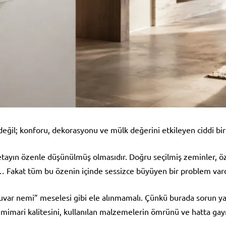
değil; konforu, dekorasyonu ve mülk değerini etkileyen ciddi bir
tayın özenle düşünülmüş olmasıdır. Doğru seçilmiş zeminler, öze
… Fakat tüm bu özenin içinde sessizce büyüyen bir problem vard
“duvar nemi” meselesi gibi ele alınmamalı. Çünkü burada sorun ya
ç mimari kalitesini, kullanılan malzemelerin ömrünü ve hatta g