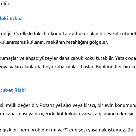
ülür.
eki Etkisi
ğil. Özellikle lüks bir konutta ev, huzur alanıdır. Fakat rutubet 
kullanırsanız kullanın, mekânın ferahlığını gölgeler.
kumaşlar ve ahşap yüzeyler daha çabuk koku tutabilir. Yatak odası
yoya yakın alanlarda boya kabarmaları başlar. Bunların her biri
tubet Riski
si, mülk değeridir. Potansiyel alıcı veya kiracı, bir evin konum
em kabarması ya da içeride küf kokusu varsa, algı anında değişir.
a gizli bir nem problemi mi var?” endişesi yaşamak istemez. Bu