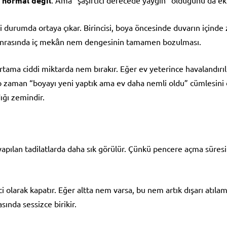
, normal değil
. Ama “şaşırtıcı derecede yaygın” olduğunu da e
i durumda ortaya çıkar. Birincisi, boya öncesinde duvarın içinde
 sonrasında iç mekân nem dengesinin tamamen bozulması.
ortama ciddi miktarda nem bırakır. Eğer ev yeterince havalandırı
 o zaman “boyayı yeni yaptık ama ev daha nemli oldu” cümlesini
ığı zemindir.
 yapılan tadilatlarda daha sık görülür. Çünkü pencere açma süresi 
 olarak kapatır. Eğer altta nem varsa, bu nem artık dışarı atıl
sında sessizce birikir.