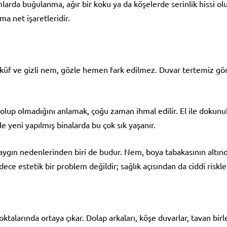
arda buğulanma, ağır bir koku ya da köşelerde serinlik hissi oluş
 net işaretleridir.
tı küf ve gizli nem, gözle hemen fark edilmez. Duvar tertemiz gö
up olmadığını anlamak, çoğu zaman ihmal edilir. El ile dokunul
le yeni yapılmış binalarda bu çok sık yaşanır.
ygın nedenlerinden biri de budur. Nem, boya tabakasının altınd
dece estetik bir problem değildir; sağlık açısından da ciddi riskler
oktalarında ortaya çıkar. Dolap arkaları, köşe duvarlar, tavan bi