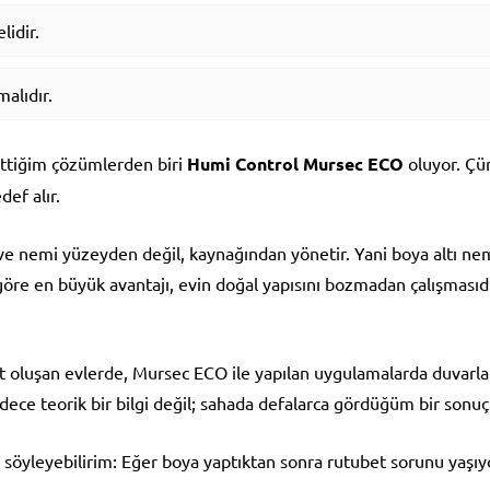
lidir.
alıdır.
ettiğim çözümlerden biri
Humi Control Mursec ECO
oluyor. Çü
def alır.
ve nemi yüzeyden değil, kaynağından yönetir. Yani boya altı ne
ana göre en büyük avantajı, evin doğal yapısını bozmadan çalışması
t oluşan evlerde, Mursec ECO ile yapılan uygulamalarda duvar
adece teorik bir bilgi değil; sahada defalarca gördüğüm bir sonuç
la söyleyebilirim: Eğer boya yaptıktan sonra rutubet sorunu yaşı