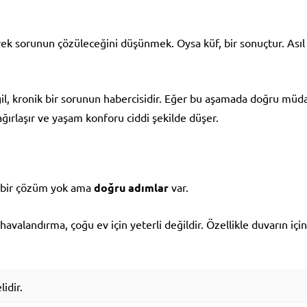
rek sorunun çözüleceğini düşünmek. Oysa küf, bir sonuçtur. As
ğil, kronik bir sorunun habercisidir. Eğer bu aşamada doğru mü
ırlaşır ve yaşam konforu ciddi şekilde düşer.
li bir çözüm yok ama
doğru adımlar
var.
avalandırma, çoğu ev için yeterli değildir. Özellikle duvarın iç
idir.