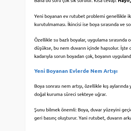
Bana bu soru çok sık sorulur. Kısa cevap:
Hayır
Yeni boyanan ev rutubet problemi genellikle ik
kurutulmaması. İkincisi ise boya sırasında ve
Özellikle su bazlı boyalar, uygulama sırasında 
düşükse, bu nem duvarın içinde hapsolur. İşte
kadarıyla sorun boyadan çok, boyanın uyguland
Yeni Boyanan Evlerde Nem Artışı
Boya sonrası nem artışı, özellikle kış aylarında
doğal kuruma süreci sekteye uğrar.
Şunu bilmek önemli: Boya, duvar yüzeyini geçici
geri basınç oluşturur. Yani rutubet, duvarın arka